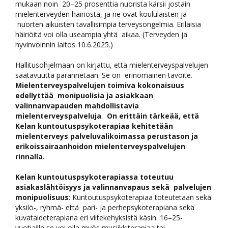
mukaan noin
20–25 prosenttia nuorista kärsii jostain
mielenterveyden häiriöstä, ja ne ovat koululaisten ja
nuorten aikuisten tavallisimpia terveysongelmia. Erilaisia
häiriöitä voi olla useampia yhtä
aikaa. (Terveyden ja
hyvinvoinnin laitos 10.6.2025.)
Hallitusohjelmaan on kirjattu, että mielenterveyspalvelujen
saatavuutta parannetaan. Se on erinomainen tavoite.
Mielenterveyspalvelujen toimiva kokonaisuus
edellyttää monipuolisia ja asiakkaan
valinnanvapauden mahdollistavia
mielenterveyspalveluja
.
On erittäin tärkeää, että
Kelan kuntoutuspsykoterapiaa kehitetään
mielenterveys
palveluvalikoimassa perustason ja
erikoissairaanhoidon mielenterveyspalvelujen
rinnalla.
Kelan kuntoutuspsykoterapiassa toteutuu
asiakaslähtöisyys ja valinnanvapaus sekä palvelujen
monipuolisuus
: Kuntoutuspsykoterapiaa toteutetaan sekä
yksilö-, ryhmä- että pari- ja perhepsykoterapiana sekä
kuvataideterapiana eri viitekehyksistä käsin.
16–25-
vuotiaille se voi olla myös musiikkiterapiaa tai