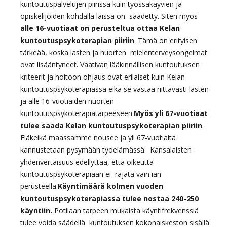
kuntoutuspalvelujen piirissä kuin työssäkäyvien ja
opiskelijoiden kohdalla laissa on säädetty. Siten myös
alle 16-vuotiaat on perusteltua ottaa Kelan
kuntoutuspsykoterapian piiriin
. Tämä on erityisen
tärkeää, koska lasten ja nuorten mielenterveysongelmat
ovat lisääntyneet. Vaativan lääkinnällisen kuntoutuksen
kriteerit ja hoitoon ohjaus ovat erilaiset kuin Kelan
kuntoutuspsykoterapiassa eikä se vastaa riittävästi lasten
ja alle 16-vuotiaiden nuorten
kuntoutuspsykoterapiatarpeeseen.
Myös yli 67-vuotiaat
tulee saada Kelan kuntoutuspsykoterapian piiriin
.
Eläkeikä maassamme nousee ja yli 67-vuotiaita
kannustetaan pysymään työelämässä. Kansalaisten
yhdenvertaisuus edellyttää, että oikeutta
kuntoutuspsykoterapiaan ei rajata vain iän
perusteella.
Käyntimäärä kolmen vuoden
kuntoutuspsykoterapiassa tulee nostaa 240-250
käyntiin.
Potilaan tarpeen mukaista käyntifrekvenssiä
tulee voida säädellä kuntoutuksen kokonaiskeston sisällä