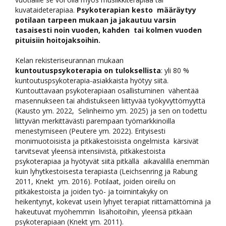
kuvataideterapiaa.
Psykoterapian kesto määräytyy
potilaan tarpeen mukaan ja jakautuu varsin
tasaisesti noin vuoden, kahden tai kolmen vuoden
pituisiin hoitojaksoihin.
Kelan rekisteriseurannan mukaan
kuntoutuspsykoterapia on tuloksellista
: yli 80 %
kuntoutuspsykoterapia-asiakkaista hyötyy siitä.
Kuntouttavaan psykoterapiaan osallistuminen vähentää
masennukseen tai ahdistukseen liittyvää työkyvyttömyyttä
(Kausto ym. 2022, Selinheimo ym. 2025) ja sen on todettu
liittyvän merkittävästi parempaan työmarkkinoilla
menestymiseen (Peutere ym. 2022). Erityisesti
monimuotoisista ja pitkäkestoisista ongelmista kärsivät
tarvitsevat yleensä intensiivistä, pitkäkestoista
psykoterapiaa ja hyötyvät siitä pitkällä aikavälillä enemmän
kuin lyhytkestoisesta terapiasta (Leichsenring ja Rabung
2011, Knekt ym. 2016). Potilaat, joiden oireilu on
pitkäkestoista ja joiden työ- ja toimintakyky on
heikentynyt, kokevat usein lyhyet terapiat riittämättöminä ja
hakeutuvat myöhemmin lisähoitoihin, yleensä pitkään
psykoterapiaan (Knekt ym. 2011).