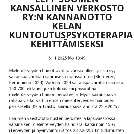
KANSALLINEN VERKOSTO
RY:N KANNANOTTO
KELAN
KUNTOUTUSPSYKOTERAPI
KEHITTÄMISEKSI
6.11.2025 klo 10:49
Mielenterveyden häiriöt ovat jo vuosia olleet yleisin syy
sairauspäivärahan saamiseen maassamme (Blomgren,
Perhoniemi 2024). Vuonna 2024 sairauspäivärahan saajista
100 700 eli lähes joka kolmas sai päivärahaa
mielenterveyden häiriön perusteella. Myös sairauspäivä
rahapäiviä korvattiin eniten mielenterveyden häiriöiden
perusteella (Kela Tilasto sairauspäivärahoista 22.9.2025).
Laajojen väestötutkimusten perusteella l
apsiväestössä
v
arsinaisen mielenterveyden häiriöistä
kärsii noin 15 %
(Terveyden ja hyvinvoinnin laitos 23.7.2025
)
. Eri tutkimusten