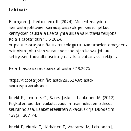
Lähteet:
Blomgren J., Perhoniemi R. (2024). Mielenterveyden
häiriöistä johtuvien sairauspoissaolojen kasvu jatkuu –
kehityksen taustalla useita yhtä aikaa vaikuttavia tekijöitä.
Kela Tietotarjotin 13.5.2024.
https://tietotarjotin.fi/tutkimusblogi/1014063/mielenterveyden-
hairioista-johtuvien sairauspoissaolojen-kasvu-jatkuu-
kehityksen-taustalla-useita-yhta-aikaa-vaikuttavia-tekijoita
Kela Tilasto sairauspäivärahoista 22.9.2025
https://tietotarjotin.fi/tilasto/2856248/tilasto-
sairauspaivarahoista
Knekt P., Lindfors O., Sares-Jäski L., Laakonen M. (2012).
Psykoterapioiden vaikuttavuus masennukseen pitkissä
seurannoissa. Lääketieteellinen Aikakauskirja Duodecim
128(3): 267-74.
Knekt P, Virtala E, Härkänen T, Vaarama M, Lehtonen J,