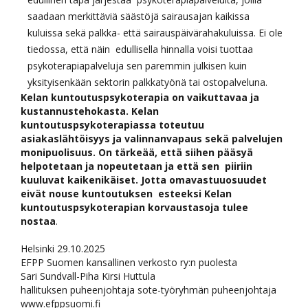
saadaan merkittäviä säästöjä sairausajan kaikissa
kuluissa sekä palkka- että sairauspäivärahakuluissa. Ei ole
tiedossa, että näin edullisella hinnalla voisi tuottaa
psykoterapiapalveluja sen paremmin julkisen kuin
yksityisenkään sektorin palkkatyönä tai ostopalveluna.
Kelan kuntoutuspsykoterapia on vaikuttavaa ja
kustannustehokasta. Kelan
kuntoutuspsykoterapiassa toteutuu
asiakaslähtöisyys ja valinnanvapaus sekä palvelujen
monipuolisuus. On tärkeää, että siihen pääsyä
helpotetaan ja nopeutetaan ja että sen piiriin
kuuluvat kaikenikäiset. Jotta omavastuuosuudet
eivät nouse kuntoutuksen esteeksi Kelan
kuntoutuspsykoterapian korvaustasoja tulee
nostaa
.
Helsinki 29.10.2025
EFPP Suomen kansallinen verkosto ry:n puolesta
Sari Sundvall-Piha Kirsi Huttula
hallituksen puheenjohtaja sote-työryhmän puheenjohtaja
www.efppsuomi.fi