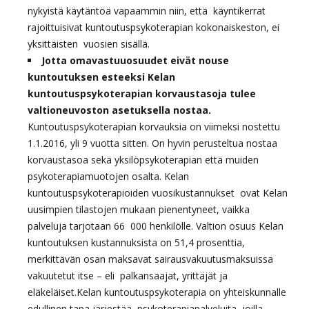
nykyistä käytäntöä vapaammin niin, että käyntikerrat
rajoittuisivat kuntoutuspsykoterapian kokonaiskeston, ei
yksittäisten vuosien sisällä.
Jotta omavastuuosuudet eivät nouse
kuntoutuksen esteeksi Kelan
kuntoutuspsykoterapian korvaustasoja tulee
valtioneuvoston asetuksella nostaa
.
Kuntoutuspsykoterapian korvauksia on viimeksi nostettu
1.1.2016, yli 9 vuotta sitten. On hyvin perusteltua nostaa
korvaustasoa sekä yksilöpsykoterapian että muiden
psykoterapiamuotojen osalta. Kelan
kuntoutuspsykoterapioiden vuosikustannukset ovat Kelan
uusimpien tilastojen mukaan pienentyneet, vaikka
palveluja tarjotaan 66 000 henkilölle. Valtion osuus Kelan
kuntoutuksen kustannuksista on 51,4 prosenttia,
merkittävän osan maksavat sairausvakuutusmaksuissa
vakuutetut itse – eli palkansaajat, yrittäjät ja
eläkeläiset.Kelan kuntoutuspsykoterapia on yhteiskunnalle
edullinen tapa järjestää psykoterapiapalveluita, joilla