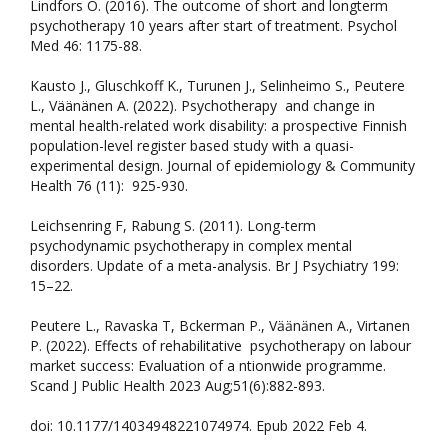
Lindfors O. (2016). The outcome of short and longterm
psychotherapy 10 years after start of treatment. Psychol
Med 46: 1175-88.
Kausto J., Gluschkoff K., Turunen J., Selinheimo S., Peutere
L., Väänänen A. (2022). Psychotherapy and change in
mental health-related work disability: a prospective Finnish
population-level register based study with a quasi-
experimental design. Journal of epidemiology & Community
Health 76 (11): 925-930.
Leichsenring F, Rabung S. (2011). Long-term
psychodynamic psychotherapy in complex mental
disorders. Update of a meta-analysis. Br J Psychiatry 199:
15–22.
Peutere L., Ravaska T, Bӧckerman P., Vӓӓnӓnen A., Virtanen
P. (2022). Effects of rehabilitative psychotherapy on labour
market success: Evaluation of a ntionwide programme.
Scand J Public Health 2023 Aug;51(6):882-893.
doi: 10.1177/14034948221074974. Epub 2022 Feb 4.