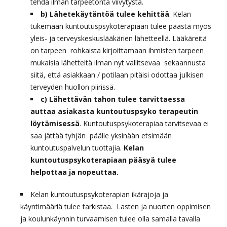
tehdä ilman tarpeetonta viivytystä.
b) Lähetekäytäntöä tulee kehittää
. Kelan
tukemaan kuntoutu
s
psykoterapiaan tulee päästä myös
yleis- ja terveyskeskuslääkärien lähetteellä. Lääkäreitä
on tarpeen rohkaista kirjoittamaan ihmisten tarpeen
mukaisia lähetteitä ilman nyt vallitsevaa sekaannusta
siitä, että asiakkaan / potilaan pitäisi odottaa julkisen
terveyden huollon piirissä.
c) Lähettävän tahon tulee tarvittaessa
auttaa asiakasta kuntoutuspsyko terapeutin
löytämisessä
. Kuntoutuspsykoterapiaa tarvitsevaa ei
saa jättää tyhjän päälle yksinään etsimään
kuntoutuspalvelun tuottajia.
Kelan
kuntoutuspsykoterapiaan pääsyä tulee
helpottaa ja nopeuttaa.
Kelan kuntoutuspsykoterapian ikärajoja ja
käyntimääriä tulee tarkistaa. Lasten ja nuorten oppimisen
ja koulunkäynnin turvaamisen tulee olla samalla tavalla