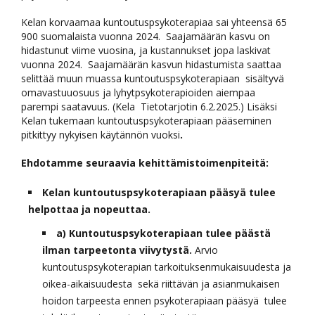
Kelan korvaamaa kuntoutuspsykoterapiaa sai yhteensä 65
900 suomalaista vuonna 2024. Saajamäärän kasvu on
hidastunut viime vuosina, ja kustannukset jopa laskivat
vuonna 2024. Saajamäärän kasvun hidastumista saattaa
selittää muun muassa kuntoutuspsykoterapiaan sisältyvä
omavastuuosuus ja lyhytpsykoterapioiden aiempaa
parempi saatavuus. (Kela Tietotarjotin 6.2.2025.) Lisäksi
Kelan tukemaan kuntoutuspsykoterapiaan pääseminen
pitkittyy nykyisen käytännön vuoksi
.
Ehdotamme seuraavia kehittämistoimenpiteitä:
Kelan kuntoutuspsykoterapiaan pääsyä tulee
helpottaa ja nopeuttaa.
a) Kuntoutuspsykoterapiaan tulee päästä
ilman tarpeetonta viivytystä.
Arvio
kuntoutuspsykoterapian tarkoituksenmukaisuudesta ja
oikea-aikaisuudesta sekä riittävän ja asianmukaisen
hoidon tarpeesta ennen psykoterapiaan pääsyä tulee