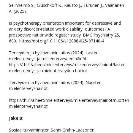
Selinheimo S., Gluschkoff K., Kausto J., Turunen J., Väänänen
A. (2025).
Is psychotherapy orientation important for depressive and
anxiety disorder-related work disability outcomes? A
prospective nationwide register study. BMC Psychiatry 25,
680.
https://doi.org/10.1186/s12888-025-07140-4
Terveyden ja hyvinvoinnin laitos (2024). Lasten
mielenterveys ja mielenterveyden häiriöt.
https://thl.fi/aiheet/mielenterveys/mielenterveyshairiot/lasten-
mielenterveys-ja-mielenterveyden hairiot
Terveyden ja hyvinvoinnin laitos (2024). Nuorten
mielenterveyshäiriöt.
https://thl.fi/aiheet/mielenterveys/mielenterveyshairiot/nuorten-
mielenterveyshairiot
Jakelu:
Sosiaaliturvaministeri Sanni Grahn-Laasonen